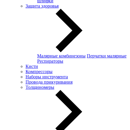
шлифки
Защита здоровья
Малярные комбинезоны
Перчатки малярные
Респираторы
Кисти
Компрессоры
Наборы инструмента
Провода прикуривания
Толщиномеры