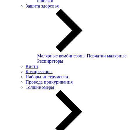
шлифки
Защита здоровья
Малярные комбинезоны
Перчатки малярные
Респираторы
Кисти
Компрессоры
Наборы инструмента
Провода прикуривания
Толщиномеры