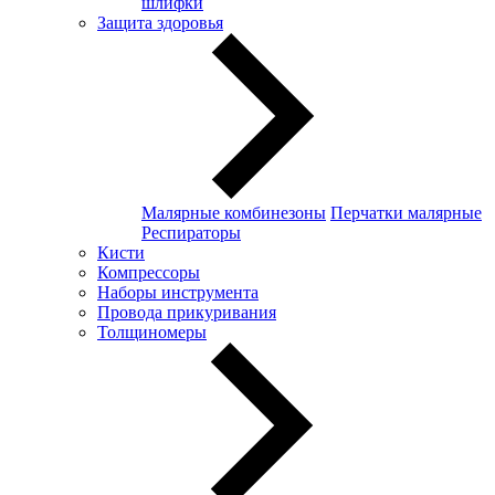
шлифки
Защита здоровья
Малярные комбинезоны
Перчатки малярные
Респираторы
Кисти
Компрессоры
Наборы инструмента
Провода прикуривания
Толщиномеры