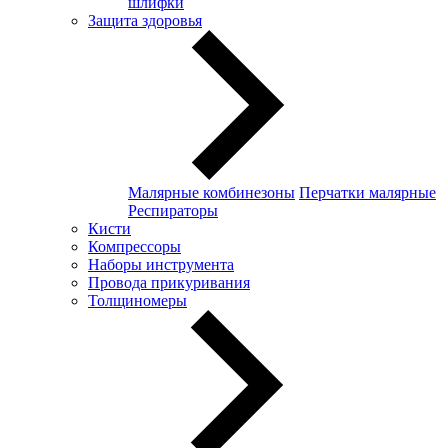
шлифки
Защита здоровья
Малярные комбинезоны
Перчатки малярные
Респираторы
Кисти
Компрессоры
Наборы инструмента
Провода прикуривания
Толщиномеры