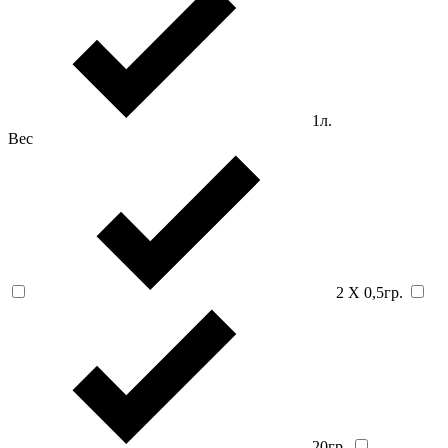
1л.
Вес
2 Х 0,5гр.
20гр.