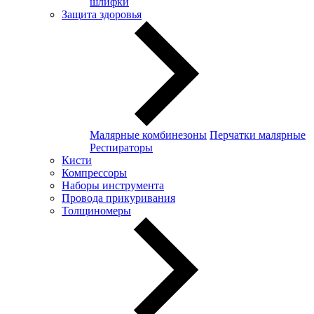
шлифки
Защита здоровья
Малярные комбинезоны
Перчатки малярные
Респираторы
Кисти
Компрессоры
Наборы инструмента
Провода прикуривания
Толщиномеры