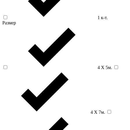
1 к-т.
Размер
4 Х 5м.
4 Х 7м.