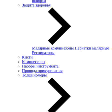
шлифки
Защита здоровья
Малярные комбинезоны
Перчатки малярные
Респираторы
Кисти
Компрессоры
Наборы инструмента
Провода прикуривания
Толщиномеры