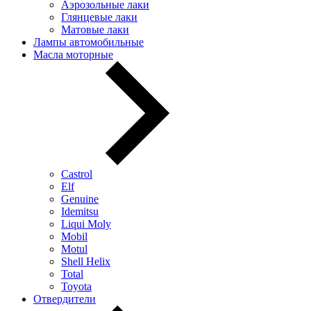
Аэрозольные лаки
Глянцевые лаки
Матовые лаки
Лампы автомобильные
Масла моторные
Castrol
Elf
Genuine
Idemitsu
Liqui Moly
Mobil
Motul
Shell Helix
Total
Toyota
Отвердители