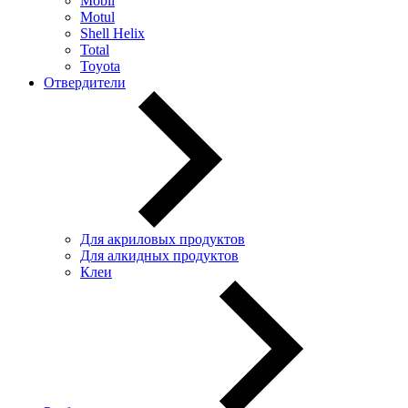
Mobil
Motul
Shell Helix
Total
Toyota
Отвердители
Для акриловых продуктов
Для алкидных продуктов
Клеи