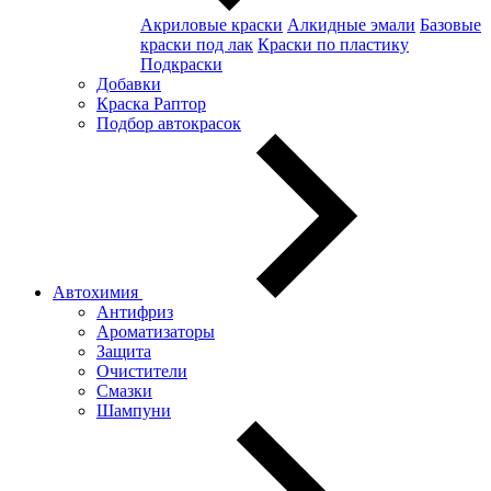
Акриловые краски
Алкидные эмали
Базовые
краски под лак
Краски по пластику
Подкраски
Добавки
Краска Раптор
Подбор автокрасок
Автохимия
Антифриз
Ароматизаторы
Защита
Очистители
Смазки
Шампуни