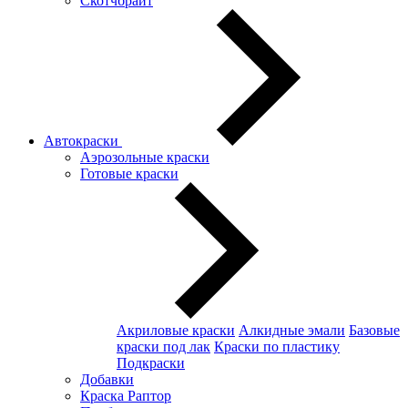
Скотчбрайт
Автокраски
Аэрозольные краски
Готовые краски
Акриловые краски
Алкидные эмали
Базовые
краски под лак
Краски по пластику
Подкраски
Добавки
Краска Раптор