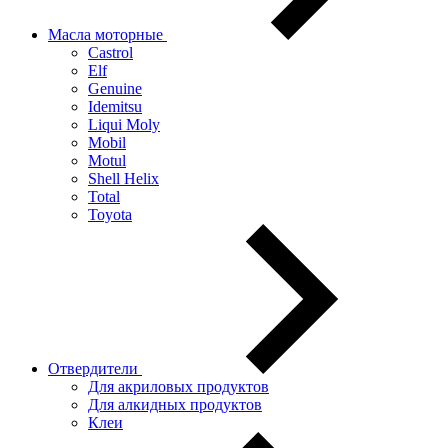
Масла моторные
Castrol
Elf
Genuine
Idemitsu
Liqui Moly
Mobil
Motul
Shell Helix
Total
Toyota
Отвердители
Для акриловых продуктов
Для алкидных продуктов
Клеи