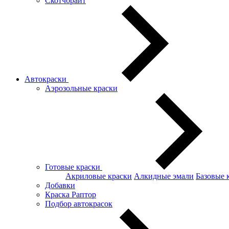
Скотчбрайт
Автокраски
Аэрозольные краски
Готовые краски
Акриловые краски
Алкидные эмали
Базовые 
Добавки
Краска Раптор
Подбор автокрасок