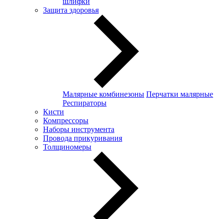
шлифки
Защита здоровья
Малярные комбинезоны
Перчатки малярные
Респираторы
Кисти
Компрессоры
Наборы инструмента
Провода прикуривания
Толщиномеры