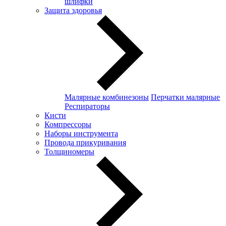
шлифки
Защита здоровья
Малярные комбинезоны
Перчатки малярные
Респираторы
Кисти
Компрессоры
Наборы инструмента
Провода прикуривания
Толщиномеры