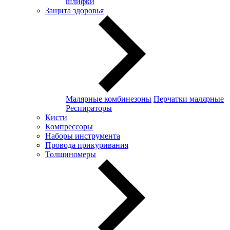
шлифки
Защита здоровья
Малярные комбинезоны
Перчатки малярные
Респираторы
Кисти
Компрессоры
Наборы инструмента
Провода прикуривания
Толщиномеры