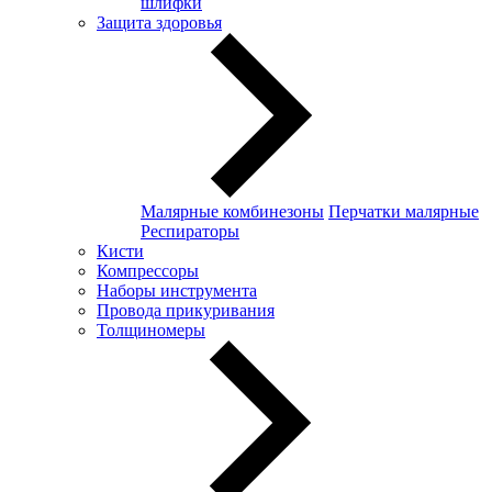
шлифки
Защита здоровья
Малярные комбинезоны
Перчатки малярные
Респираторы
Кисти
Компрессоры
Наборы инструмента
Провода прикуривания
Толщиномеры