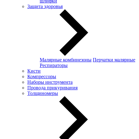
шлифки
Защита здоровья
Малярные комбинезоны
Перчатки малярные
Респираторы
Кисти
Компрессоры
Наборы инструмента
Провода прикуривания
Толщиномеры