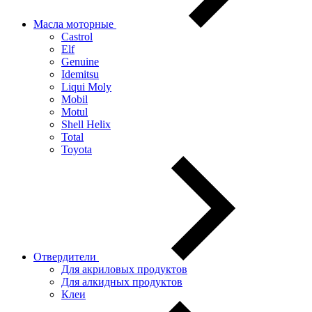
Масла моторные
Castrol
Elf
Genuine
Idemitsu
Liqui Moly
Mobil
Motul
Shell Helix
Total
Toyota
Отвердители
Для акриловых продуктов
Для алкидных продуктов
Клеи