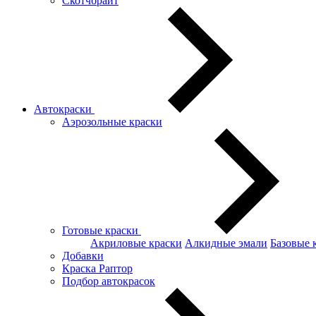
Скотчбрайт
Автокраски
Аэрозольные краски
Готовые краски
Акриловые краски
Алкидные эмали
Базовые 
Добавки
Краска Раптор
Подбор автокрасок