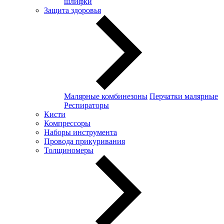
шлифки
Защита здоровья
Малярные комбинезоны
Перчатки малярные
Респираторы
Кисти
Компрессоры
Наборы инструмента
Провода прикуривания
Толщиномеры