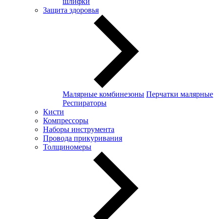
шлифки
Защита здоровья
Малярные комбинезоны
Перчатки малярные
Респираторы
Кисти
Компрессоры
Наборы инструмента
Провода прикуривания
Толщиномеры