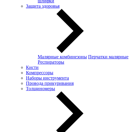
шлифки
Защита здоровья
Малярные комбинезоны
Перчатки малярные
Респираторы
Кисти
Компрессоры
Наборы инструмента
Провода прикуривания
Толщиномеры