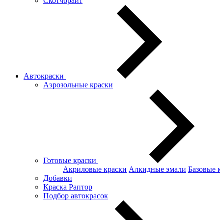
Скотчбрайт
Автокраски
Аэрозольные краски
Готовые краски
Акриловые краски
Алкидные эмали
Базовые 
Добавки
Краска Раптор
Подбор автокрасок