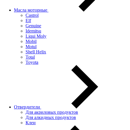
Масла моторные
Castrol
Elf
Genuine
Idemitsu
Liqui Moly
Mobil
Motul
Shell Helix
Total
Toyota
Отвердители
Для акриловых продуктов
Для алкидных продуктов
Клеи