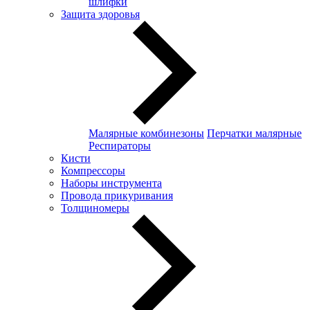
шлифки
Защита здоровья
Малярные комбинезоны
Перчатки малярные
Респираторы
Кисти
Компрессоры
Наборы инструмента
Провода прикуривания
Толщиномеры