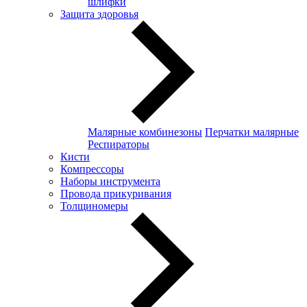
шлифки
Защита здоровья
Малярные комбинезоны
Перчатки малярные
Респираторы
Кисти
Компрессоры
Наборы инструмента
Провода прикуривания
Толщиномеры