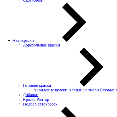
Скотчбрайт
Автокраски
Аэрозольные краски
Готовые краски
Акриловые краски
Алкидные эмали
Базовые 
Добавки
Краска Раптор
Подбор автокрасок