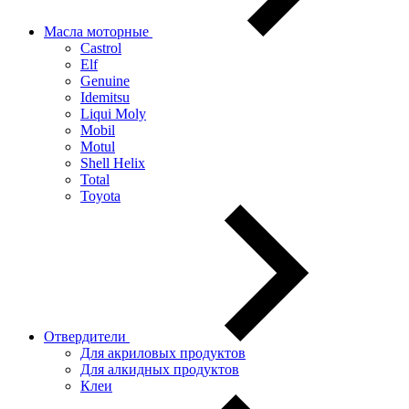
Масла моторные
Castrol
Elf
Genuine
Idemitsu
Liqui Moly
Mobil
Motul
Shell Helix
Total
Toyota
Отвердители
Для акриловых продуктов
Для алкидных продуктов
Клеи