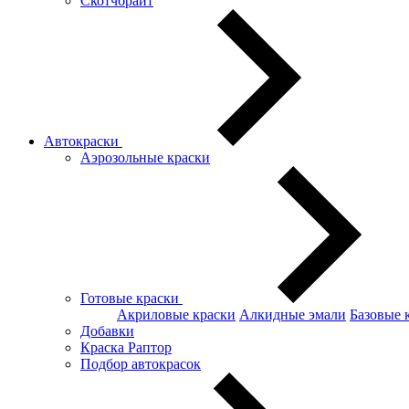
Скотчбрайт
Автокраски
Аэрозольные краски
Готовые краски
Акриловые краски
Алкидные эмали
Базовые 
Добавки
Краска Раптор
Подбор автокрасок