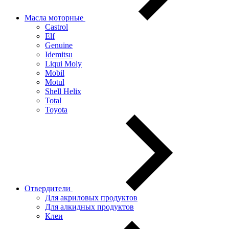
Масла моторные
Castrol
Elf
Genuine
Idemitsu
Liqui Moly
Mobil
Motul
Shell Helix
Total
Toyota
Отвердители
Для акриловых продуктов
Для алкидных продуктов
Клеи