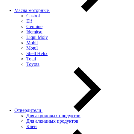
Масла моторные
Castrol
Elf
Genuine
Idemitsu
Liqui Moly
Mobil
Motul
Shell Helix
Total
Toyota
Отвердители
Для акриловых продуктов
Для алкидных продуктов
Клеи