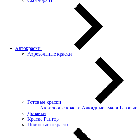
Скотчбрайт
Автокраски
Аэрозольные краски
Готовые краски
Акриловые краски
Алкидные эмали
Базовые 
Добавки
Краска Раптор
Подбор автокрасок