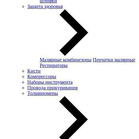
шлифки
Защита здоровья
Малярные комбинезоны
Перчатки малярные
Респираторы
Кисти
Компрессоры
Наборы инструмента
Провода прикуривания
Толщиномеры