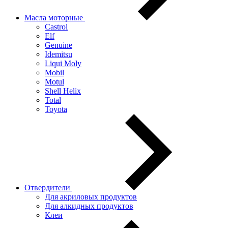
Масла моторные
Castrol
Elf
Genuine
Idemitsu
Liqui Moly
Mobil
Motul
Shell Helix
Total
Toyota
Отвердители
Для акриловых продуктов
Для алкидных продуктов
Клеи