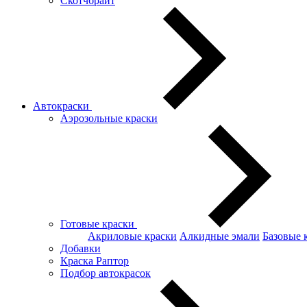
Скотчбрайт
Автокраски
Аэрозольные краски
Готовые краски
Акриловые краски
Алкидные эмали
Базовые 
Добавки
Краска Раптор
Подбор автокрасок