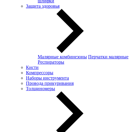
шлифки
Защита здоровья
Малярные комбинезоны
Перчатки малярные
Респираторы
Кисти
Компрессоры
Наборы инструмента
Провода прикуривания
Толщиномеры