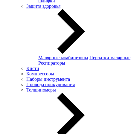
шлифки
Защита здоровья
Малярные комбинезоны
Перчатки малярные
Респираторы
Кисти
Компрессоры
Наборы инструмента
Провода прикуривания
Толщиномеры