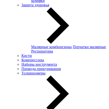
шлифки
Защита здоровья
Малярные комбинезоны
Перчатки малярные
Респираторы
Кисти
Компрессоры
Наборы инструмента
Провода прикуривания
Толщиномеры