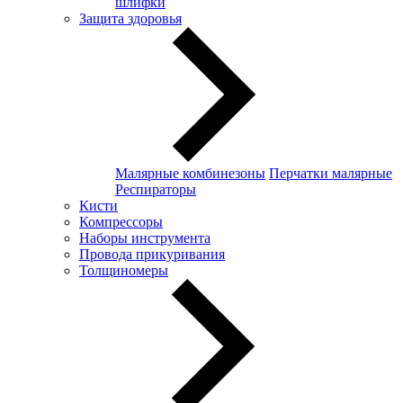
шлифки
Защита здоровья
Малярные комбинезоны
Перчатки малярные
Респираторы
Кисти
Компрессоры
Наборы инструмента
Провода прикуривания
Толщиномеры