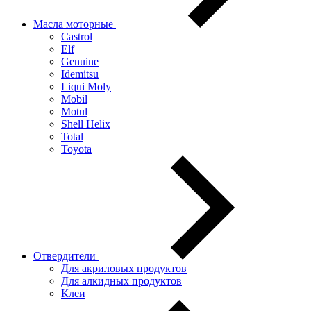
Масла моторные
Castrol
Elf
Genuine
Idemitsu
Liqui Moly
Mobil
Motul
Shell Helix
Total
Toyota
Отвердители
Для акриловых продуктов
Для алкидных продуктов
Клеи