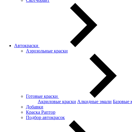
Скотчбрайт
Автокраски
Аэрозольные краски
Готовые краски
Акриловые краски
Алкидные эмали
Базовые 
Добавки
Краска Раптор
Подбор автокрасок