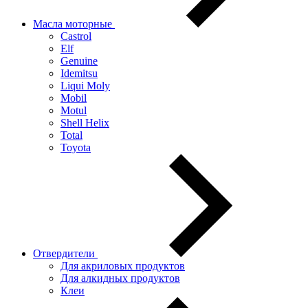
Масла моторные
Castrol
Elf
Genuine
Idemitsu
Liqui Moly
Mobil
Motul
Shell Helix
Total
Toyota
Отвердители
Для акриловых продуктов
Для алкидных продуктов
Клеи