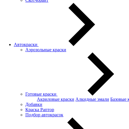
Скотчбрайт
Автокраски
Аэрозольные краски
Готовые краски
Акриловые краски
Алкидные эмали
Базовые 
Добавки
Краска Раптор
Подбор автокрасок