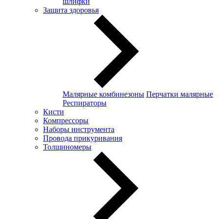
шлифки
Защита здоровья
Малярные комбинезоны
Перчатки малярные
Респираторы
Кисти
Компрессоры
Наборы инструмента
Провода прикуривания
Толщиномеры