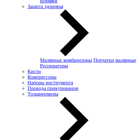
шлифки
Защита здоровья
Малярные комбинезоны
Перчатки малярные
Респираторы
Кисти
Компрессоры
Наборы инструмента
Провода прикуривания
Толщиномеры