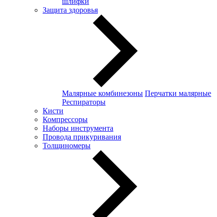
шлифки
Защита здоровья
Малярные комбинезоны
Перчатки малярные
Респираторы
Кисти
Компрессоры
Наборы инструмента
Провода прикуривания
Толщиномеры