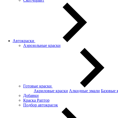
Скотчбрайт
Автокраски
Аэрозольные краски
Готовые краски
Акриловые краски
Алкидные эмали
Базовые 
Добавки
Краска Раптор
Подбор автокрасок