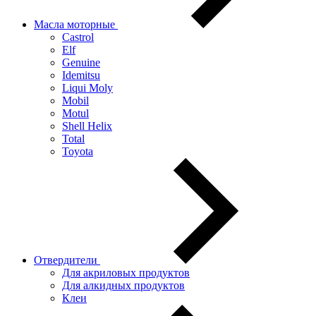
Масла моторные
Castrol
Elf
Genuine
Idemitsu
Liqui Moly
Mobil
Motul
Shell Helix
Total
Toyota
Отвердители
Для акриловых продуктов
Для алкидных продуктов
Клеи