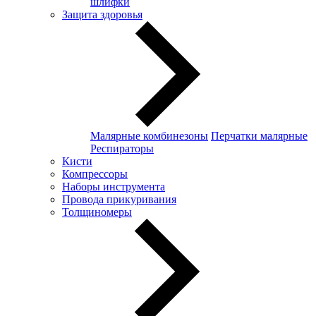
шлифки
Защита здоровья
Малярные комбинезоны
Перчатки малярные
Респираторы
Кисти
Компрессоры
Наборы инструмента
Провода прикуривания
Толщиномеры