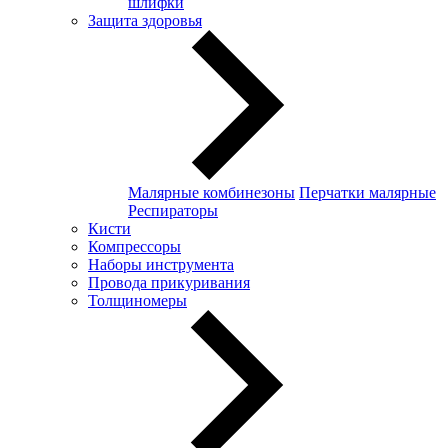
шлифки
Защита здоровья
Малярные комбинезоны
Перчатки малярные
Респираторы
Кисти
Компрессоры
Наборы инструмента
Провода прикуривания
Толщиномеры