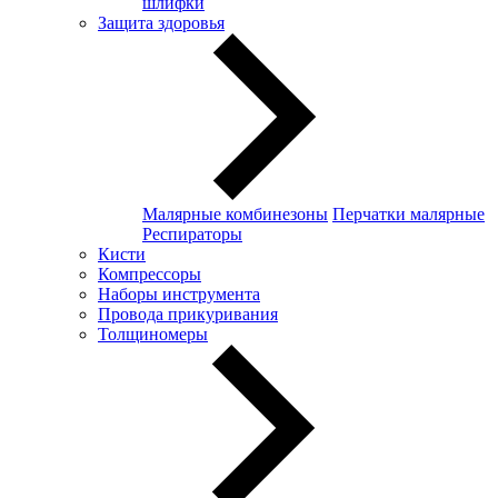
шлифки
Защита здоровья
Малярные комбинезоны
Перчатки малярные
Респираторы
Кисти
Компрессоры
Наборы инструмента
Провода прикуривания
Толщиномеры