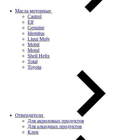
Масла моторные
Castrol
Elf
Genuine
Idemitsu
Liqui Moly
Mobil
Motul
Shell Helix
Total
Toyota
Отвердители
Для акриловых продуктов
Для алкидных продуктов
Клеи