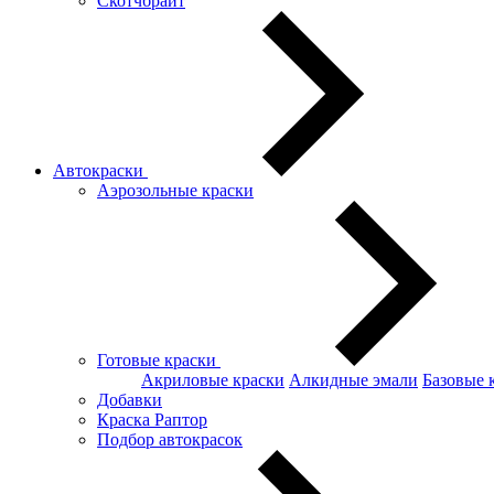
Скотчбрайт
Автокраски
Аэрозольные краски
Готовые краски
Акриловые краски
Алкидные эмали
Базовые 
Добавки
Краска Раптор
Подбор автокрасок