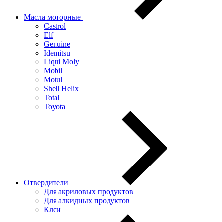
Масла моторные
Castrol
Elf
Genuine
Idemitsu
Liqui Moly
Mobil
Motul
Shell Helix
Total
Toyota
Отвердители
Для акриловых продуктов
Для алкидных продуктов
Клеи