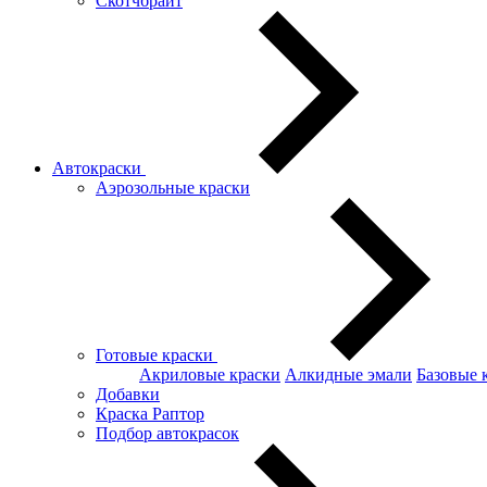
Скотчбрайт
Автокраски
Аэрозольные краски
Готовые краски
Акриловые краски
Алкидные эмали
Базовые 
Добавки
Краска Раптор
Подбор автокрасок