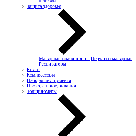
шлифки
Защита здоровья
Малярные комбинезоны
Перчатки малярные
Респираторы
Кисти
Компрессоры
Наборы инструмента
Провода прикуривания
Толщиномеры