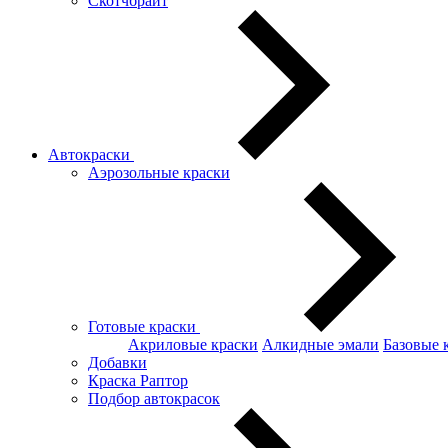
Скотчбрайт
Автокраски
Аэрозольные краски
Готовые краски
Акриловые краски
Алкидные эмали
Базовые 
Добавки
Краска Раптор
Подбор автокрасок