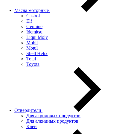
Масла моторные
Castrol
Elf
Genuine
Idemitsu
Liqui Moly
Mobil
Motul
Shell Helix
Total
Toyota
Отвердители
Для акриловых продуктов
Для алкидных продуктов
Клеи