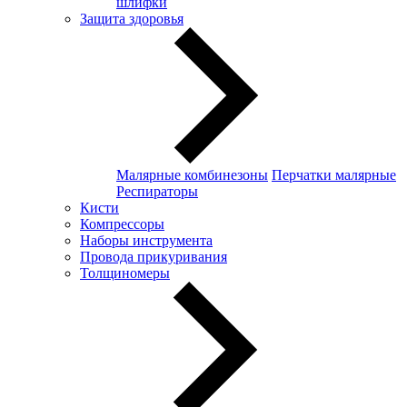
шлифки
Защита здоровья
Малярные комбинезоны
Перчатки малярные
Респираторы
Кисти
Компрессоры
Наборы инструмента
Провода прикуривания
Толщиномеры