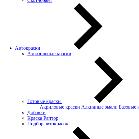
Скотчбрайт
Автокраски
Аэрозольные краски
Готовые краски
Акриловые краски
Алкидные эмали
Базовые 
Добавки
Краска Раптор
Подбор автокрасок