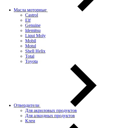
Масла моторные
Castrol
Elf
Genuine
Idemitsu
Liqui Moly
Mobil
Motul
Shell Helix
Total
Toyota
Отвердители
Для акриловых продуктов
Для алкидных продуктов
Клеи