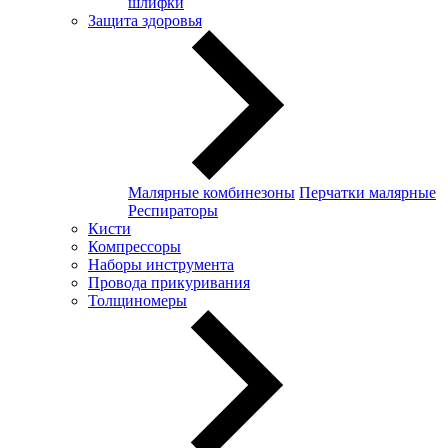
шлифки
Защита здоровья
Малярные комбинезоны
Перчатки малярные
Респираторы
Кисти
Компрессоры
Наборы инструмента
Провода прикуривания
Толщиномеры