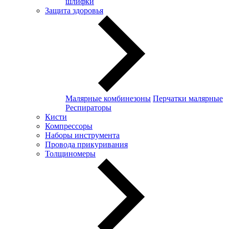
шлифки
Защита здоровья
Малярные комбинезоны
Перчатки малярные
Респираторы
Кисти
Компрессоры
Наборы инструмента
Провода прикуривания
Толщиномеры