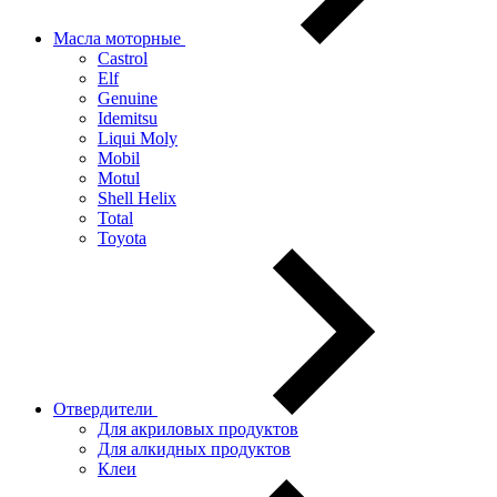
Масла моторные
Castrol
Elf
Genuine
Idemitsu
Liqui Moly
Mobil
Motul
Shell Helix
Total
Toyota
Отвердители
Для акриловых продуктов
Для алкидных продуктов
Клеи