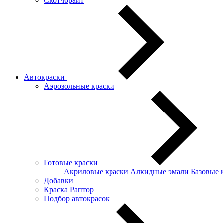
Скотчбрайт
Автокраски
Аэрозольные краски
Готовые краски
Акриловые краски
Алкидные эмали
Базовые 
Добавки
Краска Раптор
Подбор автокрасок