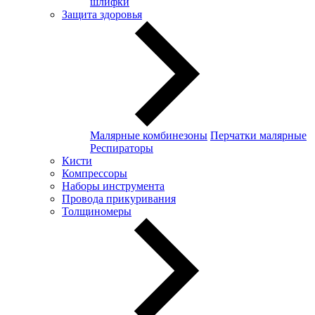
шлифки
Защита здоровья
Малярные комбинезоны
Перчатки малярные
Респираторы
Кисти
Компрессоры
Наборы инструмента
Провода прикуривания
Толщиномеры