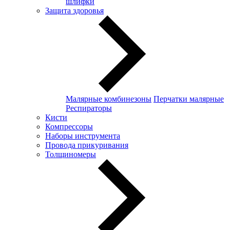
шлифки
Защита здоровья
Малярные комбинезоны
Перчатки малярные
Респираторы
Кисти
Компрессоры
Наборы инструмента
Провода прикуривания
Толщиномеры