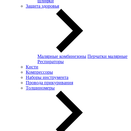
шлифки
Защита здоровья
Малярные комбинезоны
Перчатки малярные
Респираторы
Кисти
Компрессоры
Наборы инструмента
Провода прикуривания
Толщиномеры